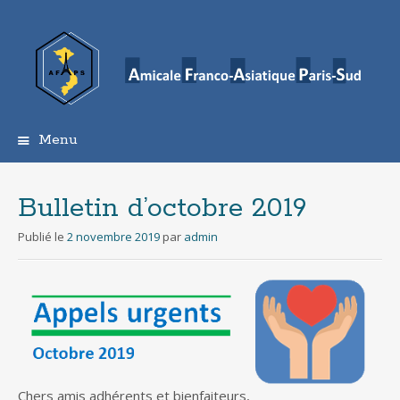
Menu
Aller
au
contenu
Bulletin d’octobre 2019
principal
Publié le
2 novembre 2019
par
admin
Chers amis adhérents et bienfaiteurs,