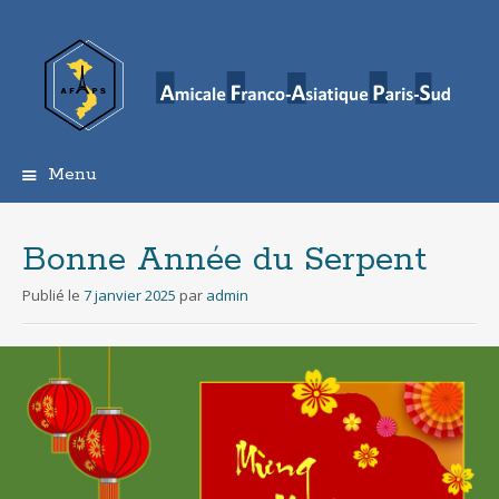
Menu
Aller
au
contenu
Bonne Année du Serpent
principal
Publié le
7 janvier 2025
par
admin