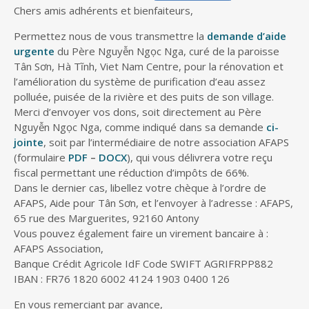
Chers amis adhérents et bienfaiteurs,
Permettez nous de vous transmettre la
demande d’aide
urgente
du Père Nguyễn Ngọc Nga, curé de la paroisse
Tân Sơn, Hà Tĩnh, Viet Nam Centre, pour la rénovation et
l’amélioration du système de purification d’eau assez
polluée, puisée de la rivière et des puits de son village.
Merci d’envoyer vos dons, soit directement au Père
Nguyễn Ngọc Nga, comme indiqué dans sa demande
ci-
jointe
, soit par l’intermédiaire de notre association AFAPS
(formulaire
PDF
–
DOCX
), qui vous délivrera votre reçu
fiscal permettant une réduction d’impôts de 66%.
Dans le dernier cas, libellez votre chèque à l’ordre de
AFAPS, Aide pour Tân Sơn, et l’envoyer à l’adresse : AFAPS,
65 rue des Marguerites, 92160 Antony
Vous pouvez également faire un virement bancaire à :
AFAPS Association,
Banque Crédit Agricole IdF Code SWIFT AGRIFRPP882
IBAN : FR76 1820 6002 4124 1903 0400 126
En vous remerciant par avance,