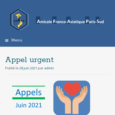
Menu
Aller
au
contenu
Appel urgent
principal
Publié le
28 juin 2021
par
admin