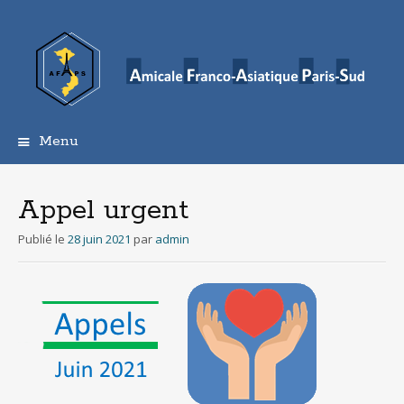
Menu
Aller
au
contenu
Appel urgent
principal
Publié le
28 juin 2021
par
admin