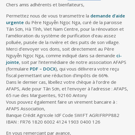
Chers amis adhérents et bienfaiteurs,
Permettez nous de vous transmettre la
demande d’aide
urgente
du Père Nguyễn Ngọc Nga, curé de la paroisse
Tân Sơn, Hà Tĩnh, Viet Nam Centre, pour la rénovation et
l’amélioration du système de purification d’eau assez
polluée, puisée de la rivière et des puits de son village.
Merci d’envoyer vos dons, soit directement au Père
Nguyễn Ngọc Nga, comme indiqué dans sa demande
ci-
jointe
, soit par l’intermédiaire de notre association AFAPS
(formulaire
PDF
–
DOCX
), qui vous délivrera votre reçu
fiscal permettant une réduction d’impôts de 66%.
Dans le dernier cas, libellez votre chèque à l’ordre de
AFAPS, Aide pour Tân Sơn, et l’envoyer à l’adresse : AFAPS,
65 rue des Marguerites, 92160 Antony
Vous pouvez également faire un virement bancaire à :
AFAPS Association,
Banque Crédit Agricole IdF Code SWIFT AGRIFRPP882
IBAN : FR76 1820 6002 4124 1903 0400 126
En vous remerciant par avance,